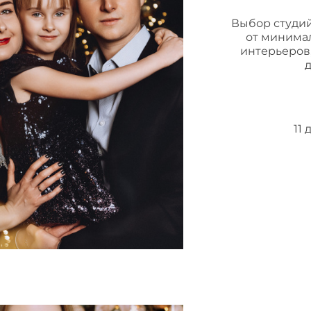
Выбор студи
от минима
интерьеров,
д
11