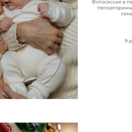
Фотосессия в п
Неповторимы
сем
9 