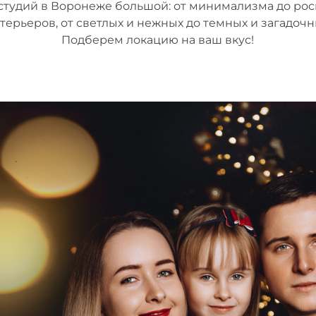
студий в Воронеже большой: от минимализма до ро
терьеров, от светлых и нежных до темных и загадочн
Подберем локацию на ваш вкус!