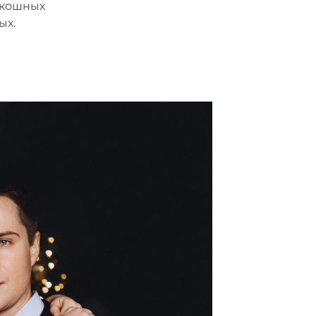
скошных
ых.