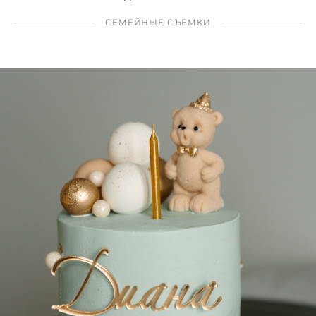
СЕМЕЙНЫЕ СЪЕМКИ