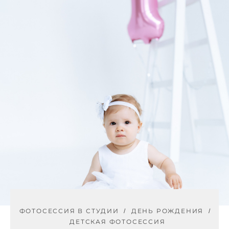
ФОТОСЕССИЯ В СТУДИИ
ДЕНЬ РОЖДЕНИЯ
ДЕТСКАЯ ФОТОСЕССИЯ