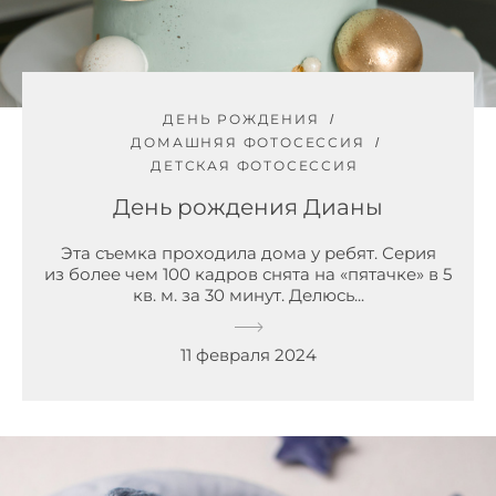
ДЕНЬ РОЖДЕНИЯ
ДОМАШНЯЯ ФОТОСЕССИЯ
ДЕТСКАЯ ФОТОСЕССИЯ
День рождения Дианы
Эта съемка проходила дома у ребят. Серия
из более чем 100 кадров снята на «пятачке» в 5
кв. м. за 30 минут. Делюсь...
11 февраля 2024