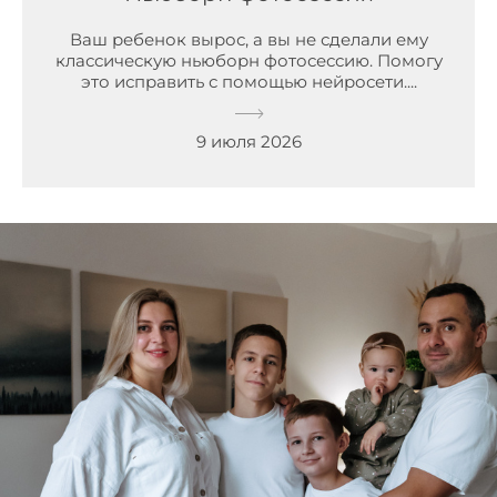
Ваш ребенок вырос, а вы не сделали ему
классическую ньюборн фотосессию. Помогу
это исправить с помощью нейросети....
9 июля 2026