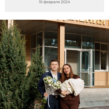
10 февраля 2024