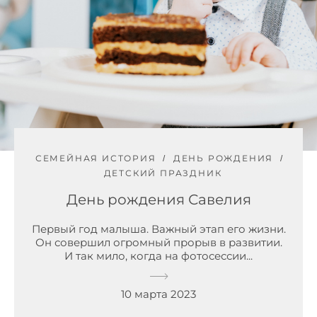
СЕМЕЙНАЯ ИСТОРИЯ
ДЕНЬ РОЖДЕНИЯ
ДЕТСКИЙ ПРАЗДНИК
День рождения Савелия
Первый год малыша. Важный этап его жизни.
Он совершил огромный прорыв в развитии.
И так мило, когда на фотосессии...
10 марта 2023