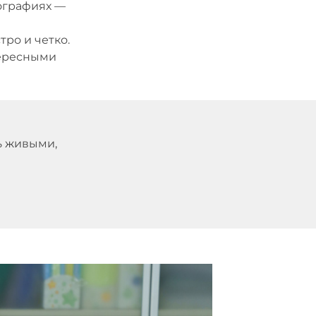
ографиях —
ро и четко.
тересными
ь живыми,